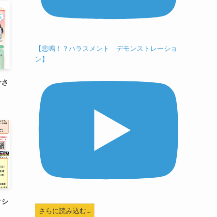
【悲鳴！？ハラスメント デモンストレーショ
ン】
介さ
クシ
さらに読み込む...