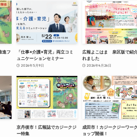
推進フ
「仕事×介護×育児」両立コミ
広報よこはま 泉区版で紹
ュニケーションセミナー
れました
2026年5月9日
2026年4月26日
京丹後市！広報誌でカジークジ
成田市！カジークジーワー
ー特集
ョップ開催！