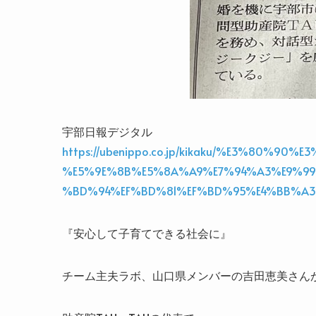
宇部日報デジタル
https://ubenippo.co.jp/kikaku/%E3%80%
%E5%9E%8B%E5%8A%A9%E7%94%A3%E9%99
%BD%94%EF%BD%81%EF%BD%95%E4%BB%A
『安心して子育てできる社会に』
チーム主夫ラボ、山口県メンバーの吉田恵美さん