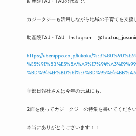
助産院TAU・TAUの代表で、
カジークジーも活用しながら地域の子育てを支援
助産院TAU・TAU Instagram @tau.tau_josani
https://ubenippo.co.jp/kikaku/%E3%80%
%E5%9E%8B%E5%8A%A9%E7%94%A3%E9%99
%BD%94%EF%BD%81%EF%BD%95%E4%BB%A
宇部日報社さんは今年の元旦にも、
2面を使ってカジークジーの特集を書いてくださ
本当にありがとうございます！！