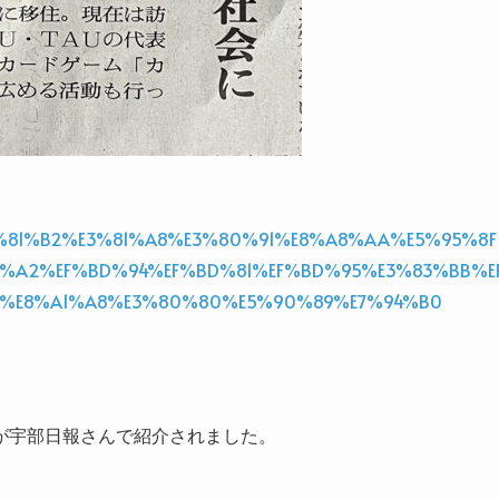
90%E3%81%B2%E3%81%A8%E3%80%91%E8%A8%AA%E5%95%8F
%A2%EF%BD%94%EF%BD%81%EF%BD%95%E3%83%BB%E
3%E8%A1%A8%E3%80%80%E5%90%89%E7%94%B0
が宇部日報さんで紹介されました。